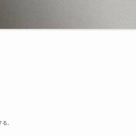
。
、
する。