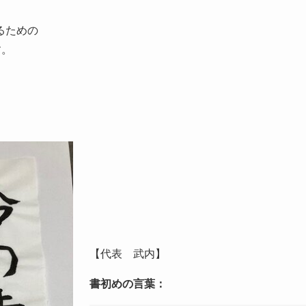
るための
す。
。
【代表 武内】
書初めの言葉：